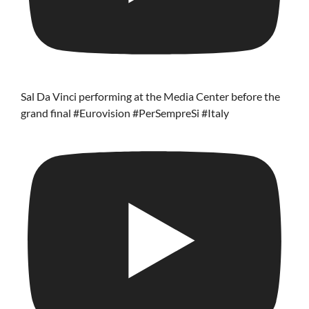
Sal Da Vinci performing at the Media Center before the
grand final #Eurovision #PerSempreSi #Italy