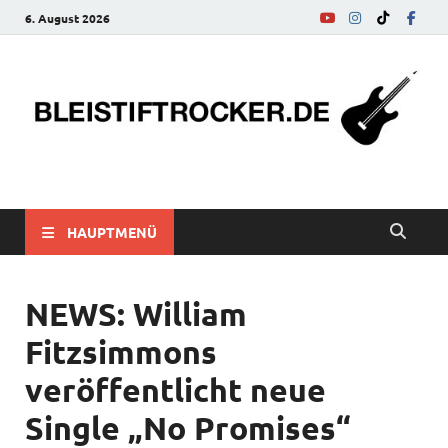
6. August 2026
bleistiftrocker.de
Musik-News, Reviews, Interviews, Eurovision Song Contest
HAUPTMENÜ
NEWS: William
Fitzsimmons
veröffentlicht neue
Single „No Promises“