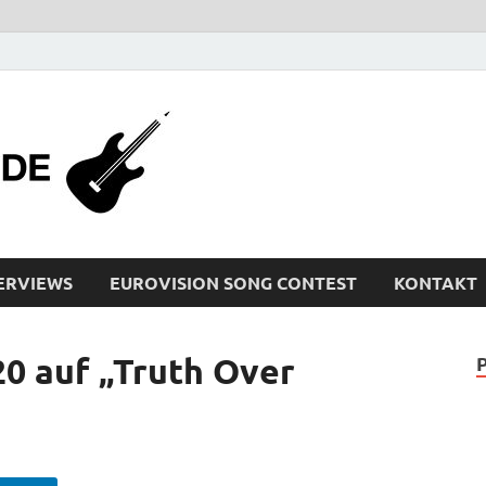
bleistiftrocker
Musik-News, Reviews, Interviews, Eurovisi
ERVIEWS
EUROVISION SONG CONTEST
KONTAKT
0 auf „Truth Over