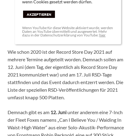
wenn Cookies gesetzt werden dürfen.
AKZEPTIEREN
Wenn YouTube für diese Website aktiviert wurde, werden
Daten an YouTube übermittelt und ausgewertet. Mehr
dazu in der Datenschutzerklärung von YouTube:
hier
Wie schon 2020 ist der Record Store Day 2021 auf
mehrere Termine aufgeteilt worden. Demnach sollen am
12. Juni (dem Tag, der eigentlich als Record Store Day
2021 kommuniziert war) und am 17. Juli RSD-Tage
stattfinden und das Event dadurch entzerrt werden. Die
Liste der speziellen RSD-Veröffentlichungen für 2021
umfasst knapp 500 Platten.
Demnach gibt es am
12. Juni
unter anderem eine 7-Inch
der Fleet Foxes namens „Can I Believe You / Waiding In
Waist-High Water“ aus einer Solo-Akustik-Performance
von Frontmann Robin Pecknold, eine auf 300 Stück