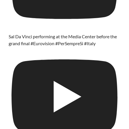
Sal Da Vinci performing at the Media Center before the
grand final #Eurovision #PerSempreSi #Italy