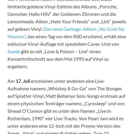
limitierte goldene Vinyl-Edition des Albums „Porsche,
Genscher, Hallo HSV“ der Goldenen Zitronen und die
Lemonheads-Alben „Hate Your Friends“ und „Lick“ jeweils
auf gelbem Vinyl.
Das neue Garbage-Album „No Gods No
Masters“
, das einen Tag vor dem RSD erscheint, erhält eine
exklusive Vinyl-Auflage mit speziellem Cover. Und von
Suede
gibt es mit „Love & Poison – Live“ einen
Konzertmitschnitt aus dem Mai 1993 auf Vinyl zu
ergattern.
Am
17. Juli
erscheinen unter anderem eine Live-
Aufnahme namens „Whiskey A Go-Go“ von The Stooges
auf Splatter-Vinyl, Matt Bellamys Solo-Songs erstmals auf
einem physischen Tonträger namens „Cyrosleep“ und von
Sinead O’Connor gibt es unter dem Namen „Live In
Rotterdam, 1990“ vier Live-Tracks. Von Pearl Jam wird es
unter anderem eine 12-Inch mit der Promo-Version des
Songs „Alive“ und einigen B-Seiten geben. Zum 15.