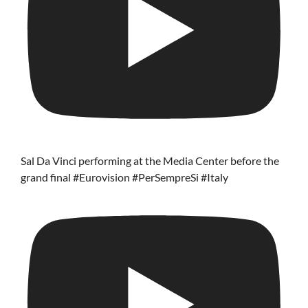
Sal Da Vinci performing at the Media Center before the
grand final #Eurovision #PerSempreSi #Italy