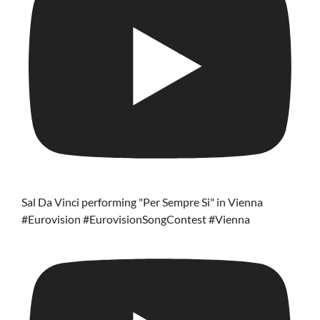
Sal Da Vinci performing "Per Sempre Si" in Vienna
#Eurovision #EurovisionSongContest #Vienna