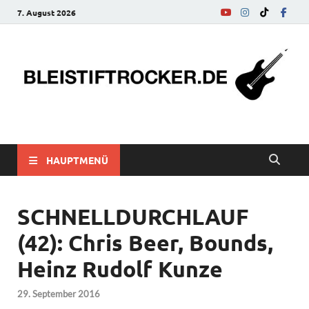
7. August 2026
bleistiftrocker.de
Musik-News, Reviews, Interviews, Eurovision Song Contest
HAUPTMENÜ
SCHNELLDURCHLAUF
(42): Chris Beer, Bounds,
Heinz Rudolf Kunze
29. September 2016