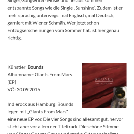
Singer/Songwriter-Musik und heraus kommen
entspannte Songs wie die Single „Sunshine“. Zudem ist er
mehrsprachig unterwegs: mal Englisch, mal Deutsch,
garniert mit Wiener Schmäh. Wer jetzt schon
Entzugserscheinungen vom Sommer hat, ist hier genau
richtig.
Künstler:
Bounds
Albumname: Giants From Mars
[EP]
VÖ: 30.09.2016
Indierock aus Hamburg: Bounds
legen mit „Giants From Mars“
eine neue EP vor. Die vier Songs sind allesamt gut, hervor
sticht aber vor allem der Titeltrack. Die schöne Stimme
von Sänger George Green und starke Gitarreneinsätze