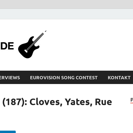
bleistiftrocker
Musik-News, Reviews, Interviews, Eurovisi
ERVIEWS
EUROVISION SONG CONTEST
KONTAKT
87): Cloves, Yates, Rue