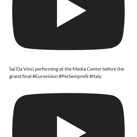
Sal Da Vinci performing at the Media Center before the
grand final #Eurovision #PerSempreSi #Italy