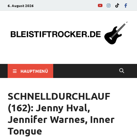
6. August 2026
bleistiftrocker.de
Musik-News, Reviews, Interviews, Eurovision Song Contest
HAUPTMENÜ
SCHNELLDURCHLAUF
(162): Jenny Hval,
Jennifer Warnes, Inner
Tongue