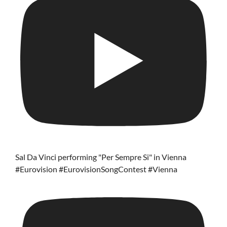
Sal Da Vinci performing "Per Sempre Si" in Vienna
#Eurovision #EurovisionSongContest #Vienna