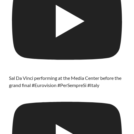
Sal Da Vinci performing at the Media Center before the
grand final #Eurovision #PerSempreSi #Italy