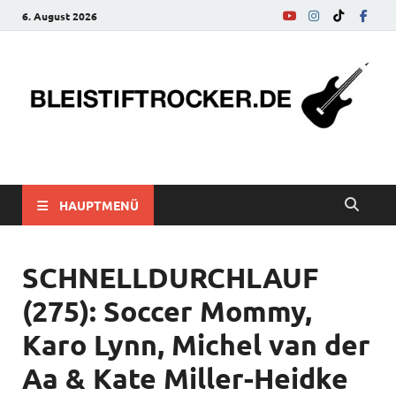
6. August 2026
bleistiftrocker.de
Musik-News, Reviews, Interviews, Eurovision Song Contest
HAUPTMENÜ
SCHNELLDURCHLAUF
(275): Soccer Mommy,
Karo Lynn, Michel van der
Aa & Kate Miller-Heidke