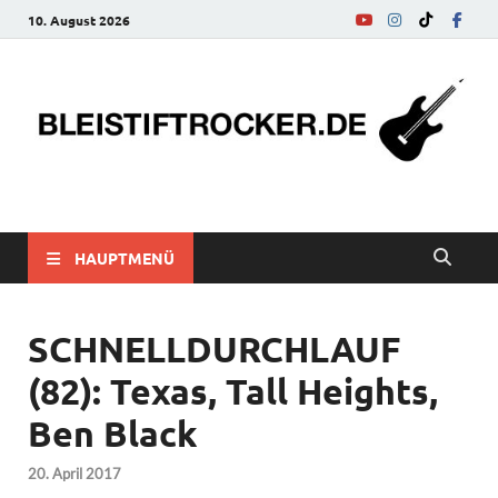
10. August 2026
bleistiftrocker.de
Musik-News, Reviews, Interviews, Eurovision Song Contest
HAUPTMENÜ
SCHNELLDURCHLAUF
(82): Texas, Tall Heights,
Ben Black
20. April 2017