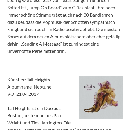
sperrig wie dieser Satz von Texas-Sängerin Sharleen
Spiteri ist „Jump On Board“ zum Glück nicht. Ihre noch
immer schöne Stimme trägt auch nach 30 Bandjahren
dazu bei, dass die Popmusik der Schotten sympathisch
klingt und sich auch im Radio positiv abhebt. Die meisten
Songs auf dem neuen Album plätschern aber eher gefällig
dahin, „Sending A Message“ ist zumindest eine
unverhoffte Perle mittendrin.
Künstler:
Tall Heights
Albumname: Neptune
VÖ: 21.04.2017
Tall Heights ist ein Duo aus
Boston, bestehend aus Paul
Wright und Tim Harrington. Die
beiden verstehen es auf „Neptune“, sehr ruhigen und