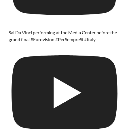
Sal Da Vinci performing at the Media Center before the
grand final #Eurovision #PerSempreSi #Italy