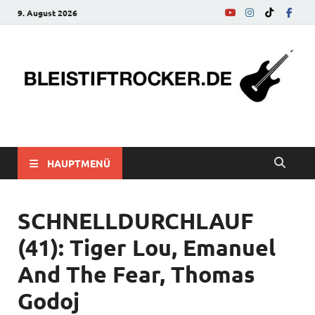
9. August 2026
bleistiftrocker.de
Musik-News, Reviews, Interviews, Eurovision Song Contest
HAUPTMENÜ
SCHNELLDURCHLAUF
(41): Tiger Lou, Emanuel
And The Fear, Thomas
Godoj