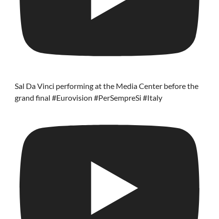
Sal Da Vinci performing at the Media Center before the
grand final #Eurovision #PerSempreSi #Italy