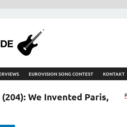
bleistiftrocker
Musik-News, Reviews, Interviews, Eurovisi
ERVIEWS
EUROVISION SONG CONTEST
KONTAKT
04): We Invented Paris,