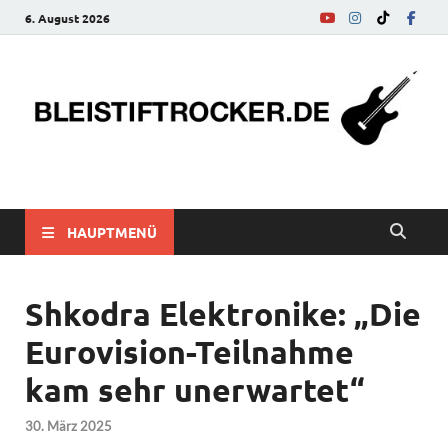
6. August 2026
bleistiftrocker.de
Musik-News, Reviews, Interviews, Eurovision Song Contest
HAUPTMENÜ
Shkodra Elektronike: „Die
Eurovision-Teilnahme
kam sehr unerwartet“
30. März 2025