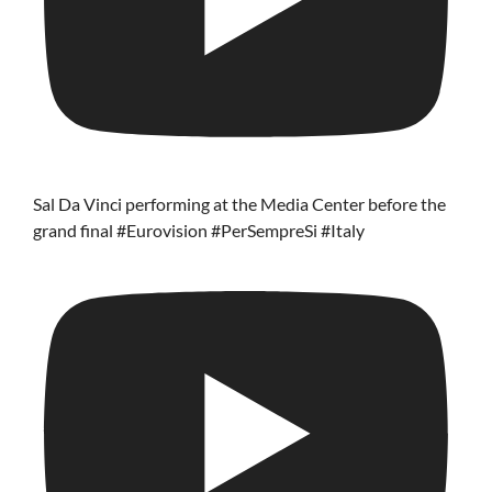
Sal Da Vinci performing at the Media Center before the
grand final #Eurovision #PerSempreSi #Italy