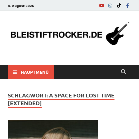
8. August 2026
bleistiftrocker.de
Musik-News, Reviews, Interviews, Eurovision Song Contest
HAUPTMENÜ
SCHLAGWORT:
A SPACE FOR LOST TIME
[EXTENDED]