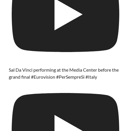
Sal Da Vinci performing at the Media Center before the
grand final #Eurovision #PerSempreSi #Italy