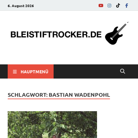
6. August 2026
bleistiftrocker.de
Musik-News, Reviews, Interviews, Eurovision Song Contest
HAUPTMENÜ
SCHLAGWORT:
BASTIAN WADENPOHL