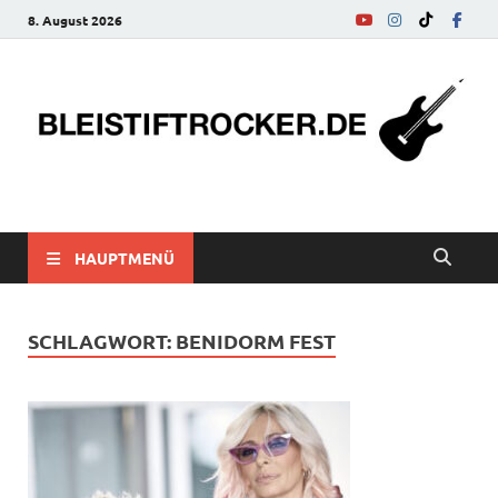
8. August 2026
bleistiftrocker.de
Musik-News, Reviews, Interviews, Eurovision Song Contest
HAUPTMENÜ
SCHLAGWORT:
BENIDORM FEST