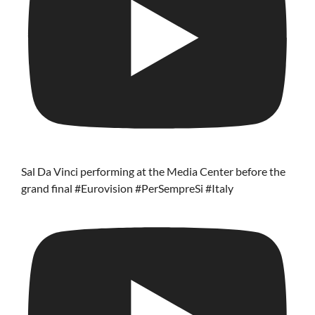
Sal Da Vinci performing at the Media Center before the
grand final #Eurovision #PerSempreSi #Italy