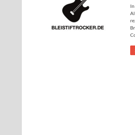
In
Al
re
Br
Co