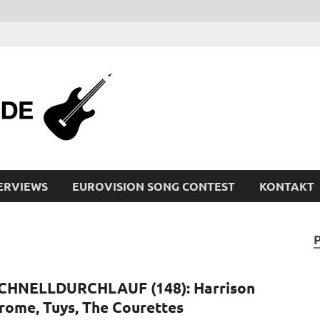
bleistiftrocker
Musik-News, Reviews, Interviews, Eurovisi
ERVIEWS
EUROVISION SONG CONTEST
KONTAKT
CHNELLDURCHLAUF (148): Harrison
rome, Tuys, The Courettes