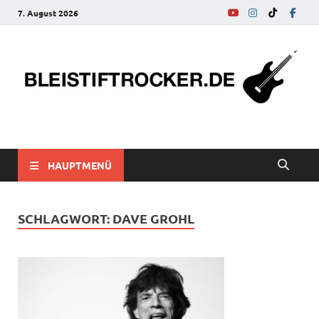
7. August 2026
bleistiftrocker.de
Musik-News, Reviews, Interviews, Eurovision Song Contest
HAUPTMENÜ
SCHLAGWORT:
DAVE GROHL