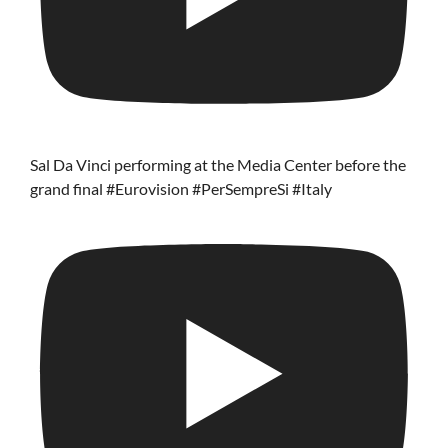
Sal Da Vinci performing at the Media Center before the
grand final #Eurovision #PerSempreSi #Italy