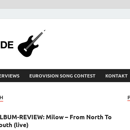
bleistiftrocker
Musik-News, Reviews, Interviews, Eurovisi
ERVIEWS
EUROVISION SONG CONTEST
KONTAKT
H
LBUM-REVIEW: Milow – From North To
outh (live)