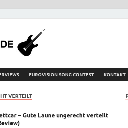
bleistiftrocker
Musik-News, Reviews, Interviews, Eurovisi
ERVIEWS
EUROVISION SONG CONTEST
KONTAKT
HT VERTEILT
ettcar – Gute Laune ungerecht verteilt
Review)