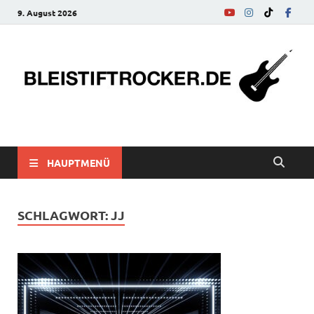
9. August 2026
bleistiftrocker.de
Musik-News, Reviews, Interviews, Eurovision Song Contest
HAUPTMENÜ
SCHLAGWORT:
JJ