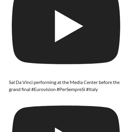
Sal Da Vinci performing at the Media Center before the
grand final #Eurovision #PerSempreSi #Italy