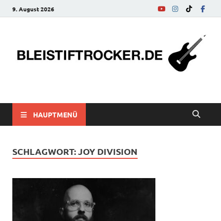
9. August 2026
bleistiftrocker.de
Musik-News, Reviews, Interviews, Eurovision Song Contest
HAUPTMENÜ
SCHLAGWORT:
JOY DIVISION