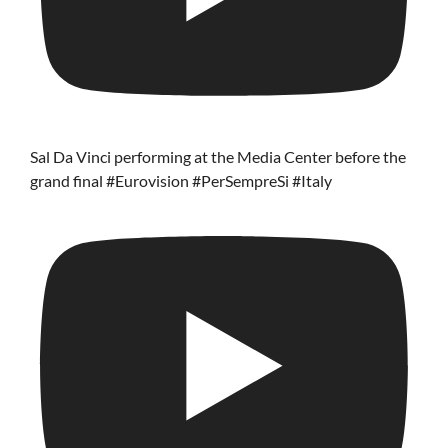
Sal Da Vinci performing at the Media Center before the
grand final #Eurovision #PerSempreSi #Italy