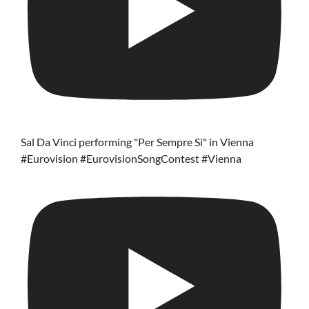
Sal Da Vinci performing "Per Sempre Si" in Vienna
#Eurovision #EurovisionSongContest #Vienna