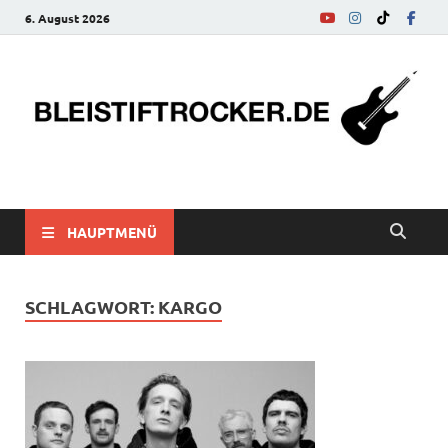
6. August 2026
bleistiftrocker.de
Musik-News, Reviews, Interviews, Eurovision Song Contest
HAUPTMENÜ
SCHLAGWORT:
KARGO