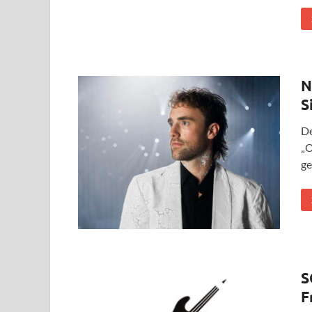
N
S
De
„O
ge
S
F