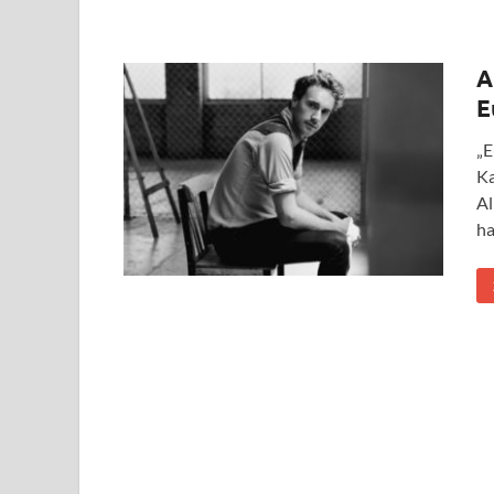
A
E
„E
Ka
Al
ha