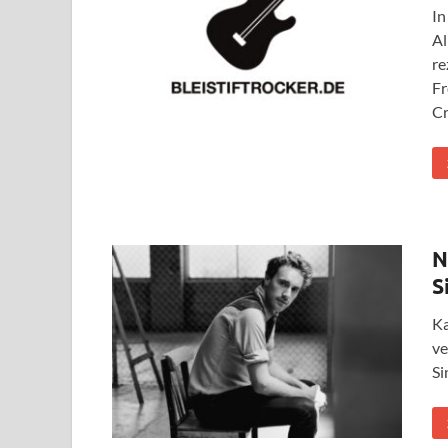
In
Al
re
Fr
Cr
N
S
Ka
ve
Si