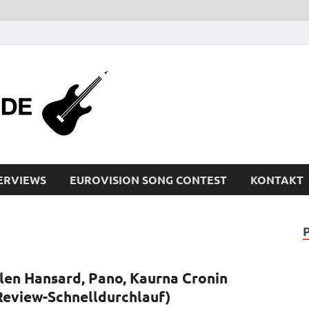
bleistiftrocker
Musik-News, Reviews, Interviews, Eurovisi
ERVIEWS
EUROVISION SONG CONTEST
KONTAKT
len Hansard, Pano, Kaurna Cronin
Review-Schnelldurchlauf)