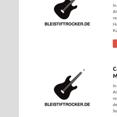
In
Al
re
Ha
Ka
C
M
In
Al
re
de
S