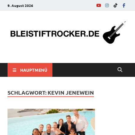
9. August 2026
bleistiftrocker.de
Musik-News, Reviews, Interviews, Eurovision Song Contest
HAUPTMENÜ
SCHLAGWORT:
KEVIN JENEWEIN