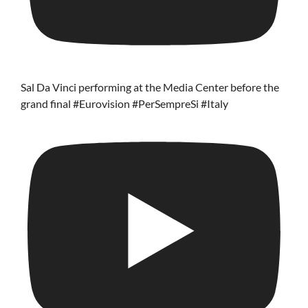
Sal Da Vinci performing at the Media Center before the
grand final #Eurovision #PerSempreSi #Italy