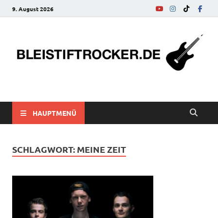
9. August 2026
bleistiftrocker.de
Musik-News, Reviews, Interviews, Eurovision Song Contest
HAUPTMENÜ
SCHLAGWORT:
MEINE ZEIT