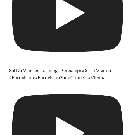
Sal Da Vinci performing "Per Sempre Si" in Vienna
#Eurovision #EurovisionSongContest #Vienna