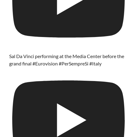
Sal Da Vinci performing at the Media Center before the
grand final #Eurovision #PerSempreSi #Italy