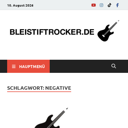
10. August 2026
bleistiftrocker.de
Musik-News, Reviews, Interviews, Eurovision Song Contest
HAUPTMENÜ
SCHLAGWORT:
NEGATIVE