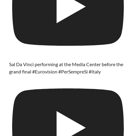
Sal Da Vinci performing at the Media Center before the
grand final #Eurovision #PerSempreSi #Italy