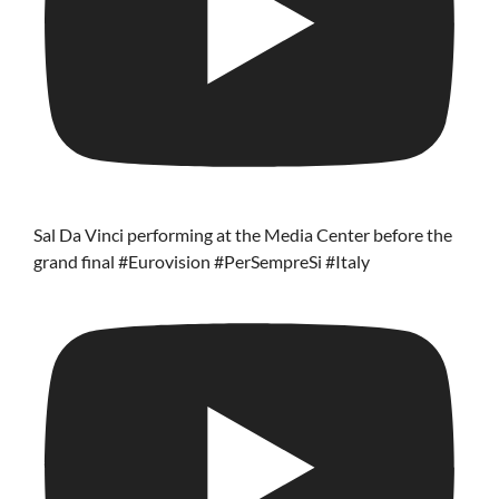
Sal Da Vinci performing at the Media Center before the
grand final #Eurovision #PerSempreSi #Italy