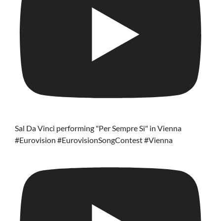
Sal Da Vinci performing "Per Sempre Si" in Vienna
#Eurovision #EurovisionSongContest #Vienna