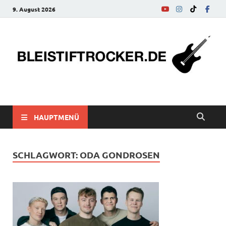
9. August 2026
bleistiftrocker.de
Musik-News, Reviews, Interviews, Eurovision Song Contest
HAUPTMENÜ
SCHLAGWORT:
ODA GONDROSEN