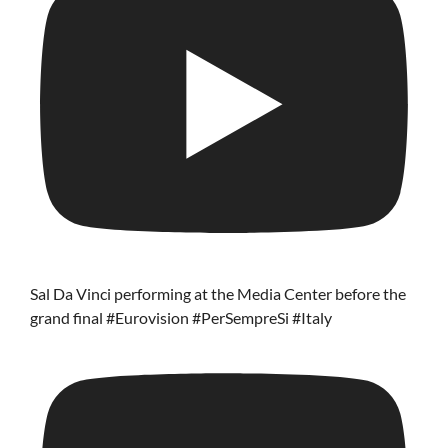
Sal Da Vinci performing at the Media Center before the
grand final #Eurovision #PerSempreSi #Italy