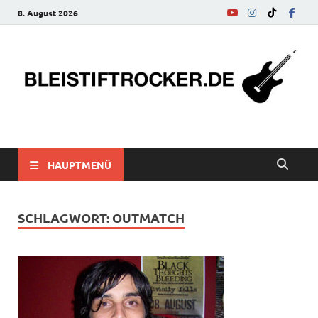
8. August 2026
bleistiftrocker.de
Musik-News, Reviews, Interviews, Eurovision Song Contest
HAUPTMENÜ
SCHLAGWORT:
OUTMATCH