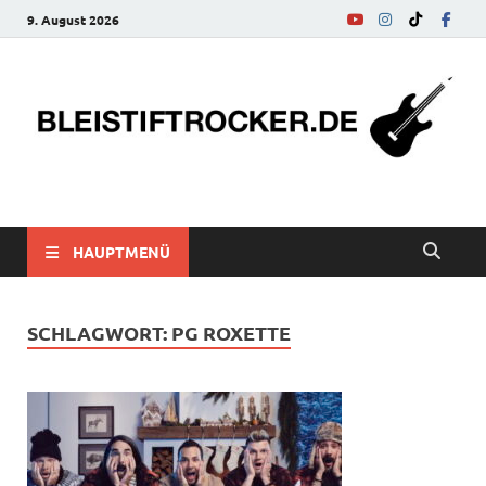
9. August 2026
bleistiftrocker.de
Musik-News, Reviews, Interviews, Eurovision Song Contest
HAUPTMENÜ
SCHLAGWORT:
PG ROXETTE