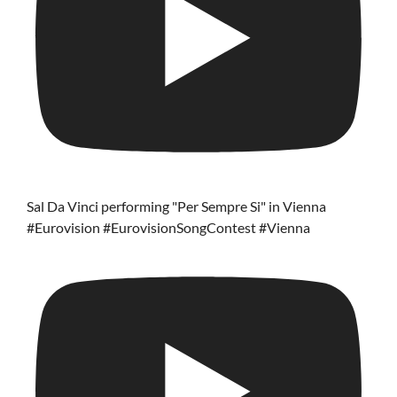
Sal Da Vinci performing "Per Sempre Si" in Vienna
#Eurovision #EurovisionSongContest #Vienna