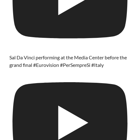
Sal Da Vinci performing at the Media Center before the
grand final #Eurovision #PerSempreSi #Italy