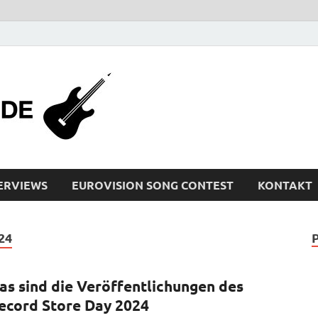
bleistiftrocker
Musik-News, Reviews, Interviews, Eurovisi
ERVIEWS
EUROVISION SONG CONTEST
KONTAKT
24
as sind die Veröffentlichungen des
ecord Store Day 2024