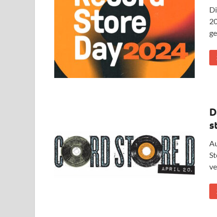
Di
20
ge
D
s
Au
St
ve