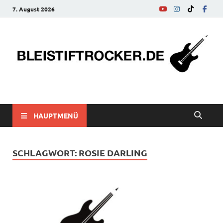
7. August 2026
bleistiftrocker.de
Musik-News, Reviews, Interviews, Eurovision Song Contest
HAUPTMENÜ
SCHLAGWORT:
ROSIE DARLING