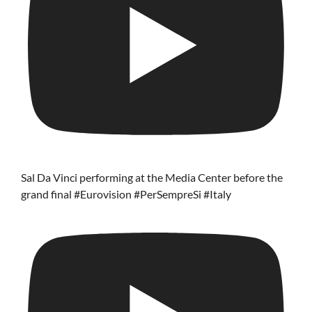
Sal Da Vinci performing at the Media Center before the
grand final #Eurovision #PerSempreSi #Italy