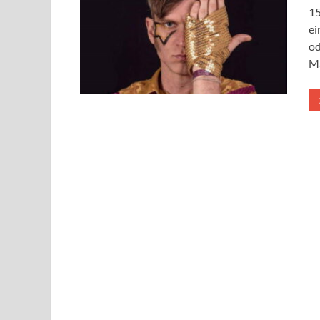
15
ei
od
Ma