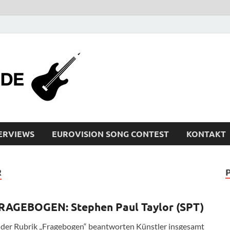
bleistiftrocker
Musik-News, Reviews, Interviews, Eurovisi
ERVIEWS
EUROVISION SONG CONTEST
KONTAKT
R
RAGEBOGEN: Stephen Paul Taylor (SPT)
 der Rubrik „Fragebogen“ beantworten Künstler insgesamt