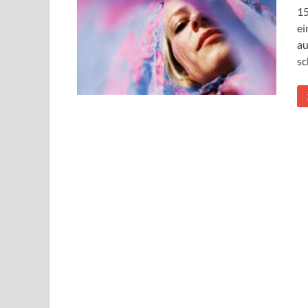
15
ei
au
sc