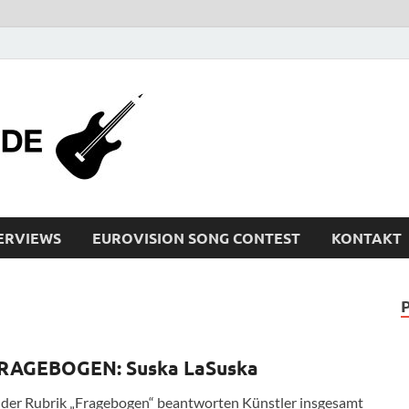
bleistiftrocker
Musik-News, Reviews, Interviews, Eurovisi
ERVIEWS
EUROVISION SONG CONTEST
KONTAKT
RAGEBOGEN: Suska LaSuska
 der Rubrik „Fragebogen“ beantworten Künstler insgesamt