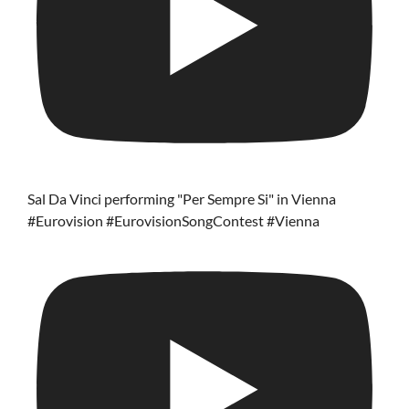
Sal Da Vinci performing "Per Sempre Si" in Vienna
#Eurovision #EurovisionSongContest #Vienna