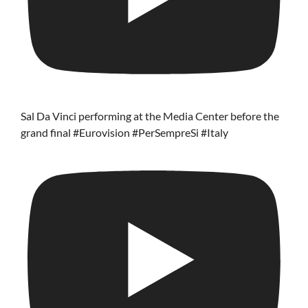
Sal Da Vinci performing at the Media Center before the
grand final #Eurovision #PerSempreSi #Italy