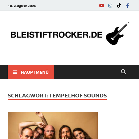
10. August 2026
bleistiftrocker.de
Musik-News, Reviews, Interviews, Eurovision Song Contest
HAUPTMENÜ
SCHLAGWORT:
TEMPELHOF SOUNDS