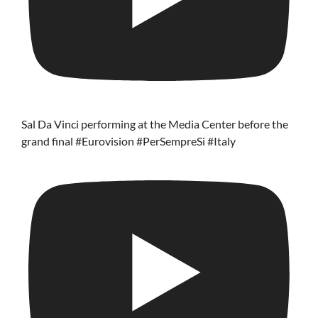
Sal Da Vinci performing at the Media Center before the
grand final #Eurovision #PerSempreSi #Italy