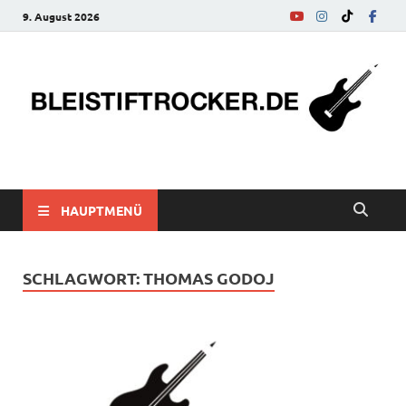
9. August 2026
bleistiftrocker.de
Musik-News, Reviews, Interviews, Eurovision Song Contest
HAUPTMENÜ
SCHLAGWORT:
THOMAS GODOJ