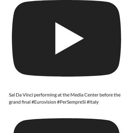
Sal Da Vinci performing at the Media Center before the
grand final #Eurovision #PerSempreSi #Italy