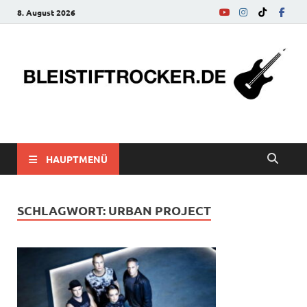
8. August 2026
bleistiftrocker.de
Musik-News, Reviews, Interviews, Eurovision Song Contest
HAUPTMENÜ
SCHLAGWORT:
URBAN PROJECT