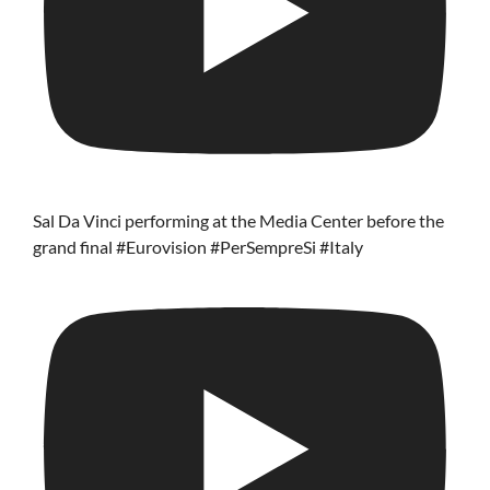
Sal Da Vinci performing at the Media Center before the
grand final #Eurovision #PerSempreSi #Italy