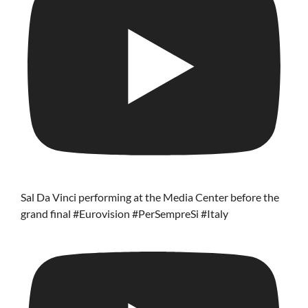
Sal Da Vinci performing at the Media Center before the
grand final #Eurovision #PerSempreSi #Italy