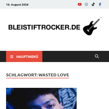
10. August 2026
bleistiftrocker.de
Musik-News, Reviews, Interviews, Eurovision Song Contest
HAUPTMENÜ
SCHLAGWORT:
WASTED LOVE