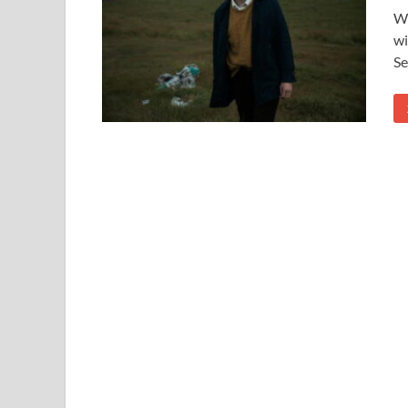
Wi
wi
Se