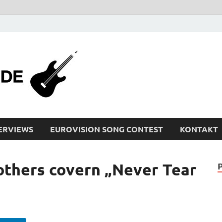
bleistiftrocker
Musik-News, Reviews, Interviews, Eurovisi
ERVIEWS
EUROVISION SONG CONTEST
KONTAKT
thers covern „Never Tear