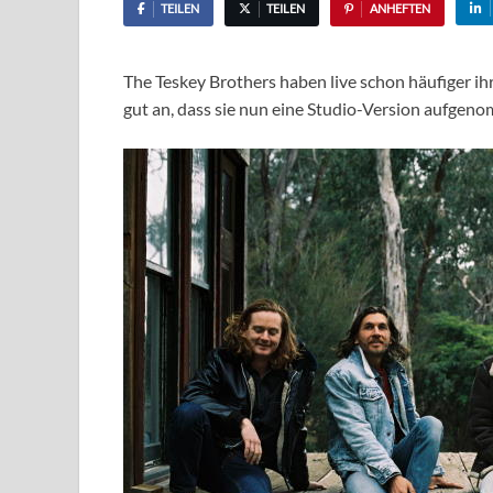
TEILEN
TEILEN
ANHEFTEN
The Teskey Brothers haben live schon häufiger ih
gut an, dass sie nun eine Studio-Version aufgen