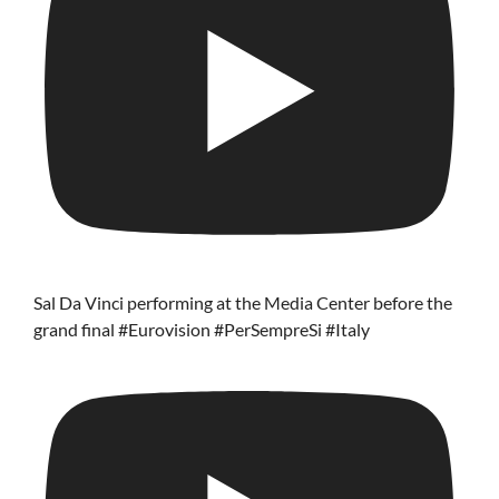
Sal Da Vinci performing at the Media Center before the
grand final #Eurovision #PerSempreSi #Italy