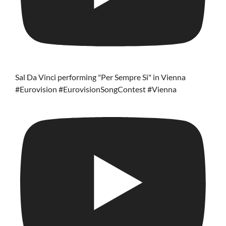
Sal Da Vinci performing "Per Sempre Si" in Vienna
#Eurovision #EurovisionSongContest #Vienna