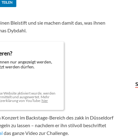
TEILEN
inen Bleistift und sie machen damit das, was ihnen
omas Dybdahl.
eren?
nnen nur angezeigt werden,
zt werden dürfen.
e Website aktiviert wurde, werden
mittelt und ausgewertet. Mehr
tzerklärung von YouTube:
hier
 Konzert im Backstage-Bereich des zakk in Düsseldorf
egeln zu lassen – nachdem er ihn stilvoll beschriftet
al
das ganze Video zur Challenge.