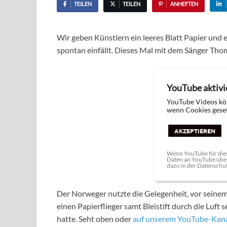
TEILEN
TEILEN
ANHEFTEN
Wir geben Künstlern ein leeres Blatt Papier und e
spontan einfällt. Dieses Mal mit dem Sänger Th
YouTube aktivi
YouTube Videos kö
wenn Cookies geset
AKZEPTIEREN
Wenn YouTube für dies
Daten an YouTube über
dazu in der Datenschu
Der Norweger nutzte die Gelegenheit, vor seinem
einen Papierflieger samt Bleistift durch die Luft s
hatte. Seht oben oder
auf unserem YouTube-Kan