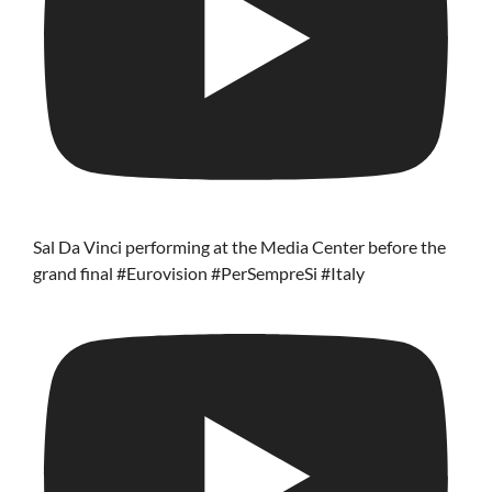
Sal Da Vinci performing at the Media Center before the
grand final #Eurovision #PerSempreSi #Italy