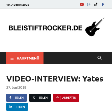
10. August 2026
bleistiftrocker.de
Musik-News, Reviews, Interviews, Eurovision Song Contest
HAUPTMENÜ
VIDEO-INTERVIEW: Yates
27. Juni 2018
TEILEN
TEILEN
ANHEFTEN
TEILEN