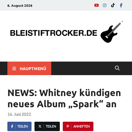
6. August 2026
bleistiftrocker.de
Musik-News, Reviews, Interviews, Eurovision Song Contest
HAUPTMENÜ
NEWS: Whitney kündigen
neues Album „Spark“ an
16. Juni 2022
TEILEN
TEILEN
ANHEFTEN