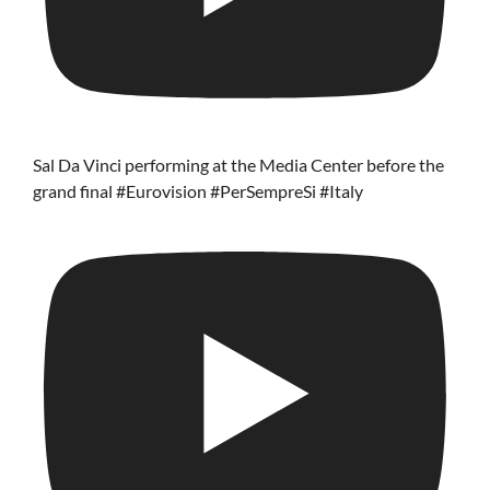
Sal Da Vinci performing at the Media Center before the
grand final #Eurovision #PerSempreSi #Italy