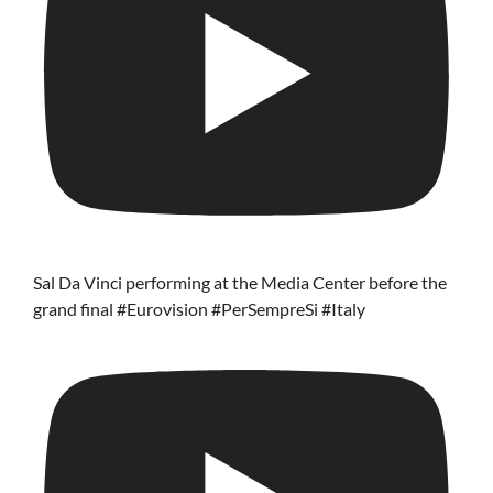
Sal Da Vinci performing at the Media Center before the
grand final #Eurovision #PerSempreSi #Italy