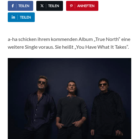
TEILEN
TEILEN
ANHEFTEN
TEILEN
a-ha schicken ihrem kommenden Album „True North“ eine
weitere Single voraus. Sie heißt „You Have What It Takes“.