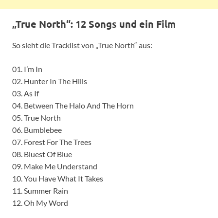
„True North“: 12 Songs und ein Film
So sieht die Tracklist von „True North“ aus:
01. I’m In
02. Hunter In The Hills
03. As If
04. Between The Halo And The Horn
05. True North
06. Bumblebee
07. Forest For The Trees
08. Bluest Of Blue
09. Make Me Understand
10. You Have What It Takes
11. Summer Rain
12. Oh My Word