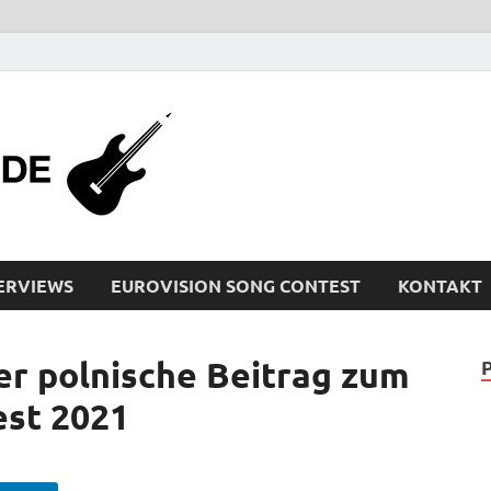
bleistiftrocker
Musik-News, Reviews, Interviews, Eurovisi
ERVIEWS
EUROVISION SONG CONTEST
KONTAKT
der polnische Beitrag zum
est 2021