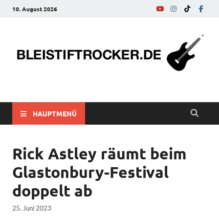
10. August 2026
bleistiftrocker.de
Musik-News, Reviews, Interviews, Eurovision Song Contest
HAUPTMENÜ
Rick Astley räumt beim
Glastonbury-Festival
doppelt ab
25. Juni 2023