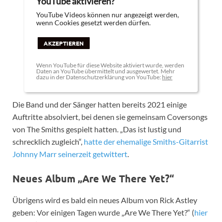
YouTube aktivieren?
YouTube Videos können nur angezeigt werden,
wenn Cookies gesetzt werden dürfen.
AKZEPTIEREN
Wenn YouTube für diese Website aktiviert wurde, werden
Daten an YouTube übermittelt und ausgewertet. Mehr
dazu in der Datenschutzerklärung von YouTube:
hier
Die Band und der Sänger hatten bereits 2021 einige
Auftritte absolviert, bei denen sie gemeinsam Coversongs
von The Smiths gespielt hatten. „Das ist lustig und
schrecklich zugleich“,
hatte der ehemalige Smiths-Gitarrist
Johnny Marr seinerzeit getwittert
.
Neues Album „Are We There Yet?“
Übrigens wird es bald ein neues Album von Rick Astley
geben: Vor einigen Tagen wurde „Are We There Yet?“ (
hier