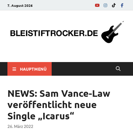
7. August 2026
bleistiftrocker.de
Musik-News, Reviews, Interviews, Eurovision Song Contest
HAUPTMENÜ
NEWS: Sam Vance-Law
veröffentlicht neue
Single „Icarus“
26. März 2022